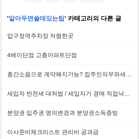
'
알아두면쓸데있는팁
' 카테고리의 다른 글
압구정역주차장 저렴한곳
4베이단점 고층아파트단점
층간소음으로 계약해지가능? 집주인의무와세입
자의무
세입자 반전세 대처법 / 세입자가 경매 직접낙찰
받는 이유
분양권 입주권 명의변경과 분양권소득증빙
이사준비체크리스트 관리비 공과금