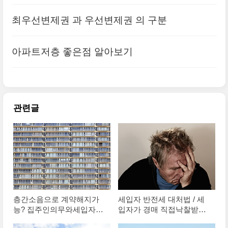
최우선변제권 과 우선변제권 의 구분
아파트저층 좋은점 알아보기
관련글
층간소음으로 계약해지가
세입자 반전세 대처법 / 세
능? 집주인의무와세입자의
입자가 경매 직접낙찰받는
무
이유