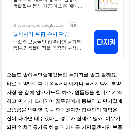
생활필수 문서 제공 예스폼 에디터
로 자동작성! 모바일에서도 가능
https://dajikyeo.safejibsa.com
광고
월세사기 위험 즉시 확인
주소와 보증금만 입력하면 등기부
등본.건축물대장을 꼼꼼히 분석하
여 한눈에 알려드려요
오늘도 알아두면쓸데있는팁 두가지를 알고 갈께요.
바로 계약만기후 계속월세내야하나 월세계약시 특약
사항 을 함께 알고가도록 하죠. 원룸등을 월세로 계약
하고 만기가 도래하여 집주인에게 통보하고 만기일에
보증금을 반환할 것을 촉구했지만 집주인의 대답은
집이 나가면 빼주겠다는 경우가 실제로 많죠. 여유가
되면 임차권등기를 해놓고 이사를 가면좋겠지만 보증