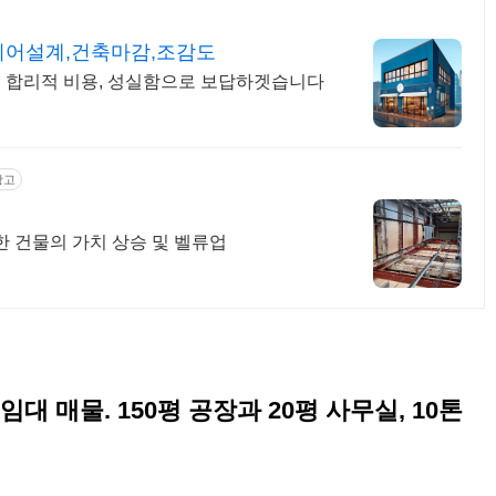
리어설계,건축마감,조감도
백, 합리적 비용, 성실함으로 보답하겟습니다
광고
한 건물의 가치 상승 및 벨류업
대 매물. 150평 공장과 20평 사무실, 10톤