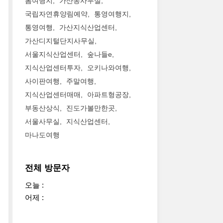
봄여행지
가산동사무실
국립자연휴양림예약
통영여행지
통영여행
가산지식산업센터
가산디지털단지사무실
서울지식산업센터
숲나들e
지식산업센터투자
오키나와여행
사이판여행
주말여행
지식산업센터매매
아파트형공장
부동산상식
진도가볼만한곳
서울사무실
지식산업센터
마나도여행
전체 방문자
오늘 :
어제 :