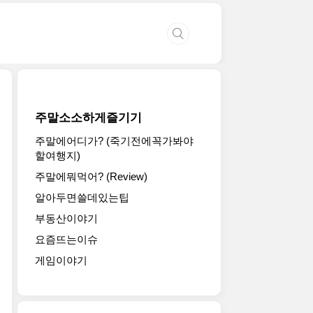
주말소소하게즐기기
주말에어디가? (죽기전에꼭가봐야
할여행지)
주말에뭐먹어? (Review)
알아두면쓸데있는팁
부동산이야기
요즘뜨는이슈
게임이야기