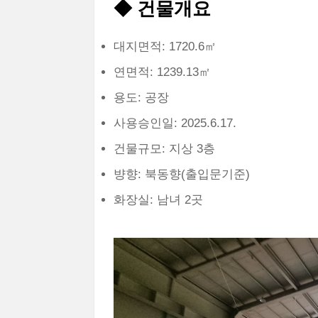
◆ 건물개요
대지면적: 1720.6㎡
연면적: 1239.13㎡
용도: 공장
사용승인일: 2025.6.17.
건물규모: 지상 3층
뱡향: 북동향(출입문기준)
화장실: 남녀 2곳