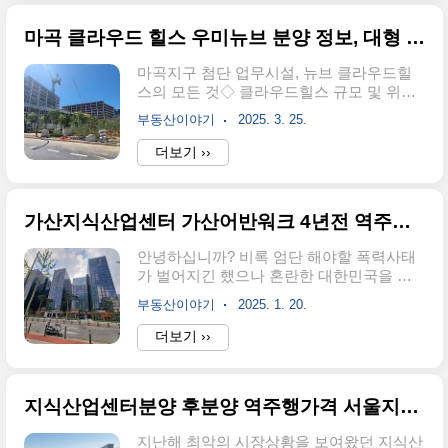
원하는 기업을 위해 전용면적 약 285평에 발
용자를 위한 디테일한 시설 설계 ..
코니 62평을 더해 총 350평 규모의 사무실
마곡 클라우드 힐스 우미뉴브 분양 정보, 대형 사무실과 업무시설 임대 분양 총정리
을 제공합니다. 현재 일반분양이 진행 중이
나, 분양률을 높이기 위해 파격 프로모션으
마곡지구 첨단 업무시설, 뉴브 클라우드힐
로 분양가의 30%할인 조건을 내걸었습니
스의 모든 것◇ 클라우드힐스 규모 및 위
다. 장기적으로 G밸리 산업클러스터의 최적
치 마곡지구의 '뉴브 클라우드힐스'는 우미
위치, 높은 전용률, 고품격 내부 시설, 우수
부동산이야기
2025. 3. 25.
건설 컨소시엄이 공급하는 대규모 첨단 업
한 교통 환경 등을 강조하며 투자 가치를 주
무시설로, 2025년 5월 입주 예정입니다. 지
더보기 ››
장하고 있습니다.가산 대신IT타워서울 금천
하 4층에서 지상 11층까지 연면적 약 9만
구 가산동에 위치한 최신형 지식산업센터입
9651㎡ 규모로 조성되며, 총 272실 중 156실
니다.30% 할인 프로모션파..
은 분양, 116실은 임대로 공급됩니다.이 단
가산지식산업센터 가산어반워크 4년전 역주행가로 재 분양
지는 지하철 9호선 양천향교역과 마곡나루
역 인근에 위치하여, 올림픽대로와 공항대
안녕하십니까? 비록 엄단 해야할 폭력사태
로를 통해 서울 주요 업무지구와 공항 접근
가 벌어지긴 했으나 혼란한 대한민국을 정
성이 뛰어납니다. 주변에는 LG, 롯데, 코오
리한 정치적사건이 일단락 됨에 따라 경제
롱 등 대기업이 밀집해 있어 비즈니스 네트
부동산이야기
2025. 1. 20.
회복에 대한 기대감이 커지는 월요일입니
워크 형성이 용이합니다. ◆ 뉴브클라우드
다. 침체일로를 걷고 지식산업센터 시장도
더보기 ››
힐스 환경 또한 서울식물원과 습지생태공원
이제 상승을 기대해 보면서 오늘 아주 특별
등 녹지 공간이 인접해 있어 쾌적한 업무환
한 현장을 소개해 드릴텐데요, 바로 가산지
경을 제공합니다. 다양한 규모의 기업을 ..
식산업센터 1년차 가산어반워크가 안타깝
지식산업센터분양 후분양 역주행가격 서울지식산업센터 비젼파크 상담쇄도
게도 계약 취소분이 발생되어 4년전 역주행
가로 재 분양 한다는 소식입니다. 가산어반
지난해 최악의 시장상황을 보여왔던 지식산
워크는 2024.03.21 사용승인을 받고 현재도