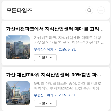
본문 바로가기
모든타임즈
가산비전파크에서 지식산업센터 매매를 고려해야 하는 현실적인 이유
가산비전파크, 지식산업센터 매매도 대형
사무실 임대도 ‘이곳’인 이유는? 가산디지털
단지, 수많은 지식산업센터 중에서도 왜 유
부동산이야기
2025. 5. 23.
독 '가산비전파크'가 주목받는 걸까요?매매
도, 임대도 다들 이곳을 고르는 이유가 궁금
더보기 ››
하다면 지금부터 집중! 안녕하세요! 가산·구
로 일대 오피스 알아보신 분들은 ‘가산비전
파크’라는 이름 한 번쯤 들어보셨을 거예요.
가산 대신IT타워 지식산업센터, 30%할인 파격 분양가로 분양 시작
요즘 이곳이 지식산업센터 매수자와 대형
사무실 임차인 모두에게 관심 급상승 중이
G밸리 산업클러스터 중심, 파격 할인으로
더라고요.저도 “왜 다들 이 빌딩만 찾을까?”
매력적인 투자처!2025년 10월 준공 예정인
궁금해서 실제 매물도 보고 임대 담당자에
가산 대신IT타워가 완공을 1년여 앞두고 있
게 직접 물어봤습니다. 오늘은 그 이유를 하
부동산이야기
2025. 3. 31.
습니다. 서울 금천구 가산동에 위치한 이 지
나씩 풀어드릴게요.목차가산비전파크의 강
식산업센터는 지하 4층부터 지상 15층, 총
더보기 ››
력한 입지 조건 매매도 OK, 임대도 OK 다양
220실 규모로 건설 중입니다. 대형 면적을
한 사무실 구조 수요가 몰리는 진짜 이유 사