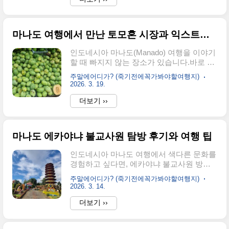
어 첫인상이 좋습니다. 내부는 넓고 깔끔..
마나도 자유여행에도 가성비좋은 숙소로 좋
고 패키지 여행객에게도 추천할 만한 숙소
입니다. 객실부터 로비, 수영장, 루프탑까지
마나도 여행에서 만난 토모혼 시장과 익스트림 마켓 이야기
모두 직접 체험하며 느낀 점을 솔직하게 공
유합니다.호텔 위치와 접근성루완사호텔은
인도네시아 마나도(Manado) 여행을 이야기
마나도 국제공항에서 차량으로 약 30분 거
할 때 빠지지 않는 장소가 있습니다.바로 토
리, 마나도시내 중심부에서는 20분 정도 소
모혼 시장(Tomohon Market), 그리고 그 안
주말에어디가? (죽기전에꼭가봐야할여행지)
요됩니다. 주변은 마나도 로컬 주택가가 모
에서 특히 유명한 익스트림 마켓(Extreme
2026. 3. 19.
여있는 지역으로, 시내 번잡함보다는 조용
Market)입니다.이곳은 신선한 열대과일부터
한 분위기를 선호하는 여행객에게 적합합니
더보기 ››
독특한 현지 식재료까지 다양한 풍경을 볼
다. 마나도로가 대부분 2차선 도로인데 호텔
수 있는 곳으로 알려져 있어요.특히 여행자
앞 도로도 2..
들 사이에서는 달콤한 망고와 강렬한 시장
분위기가 함께 기억에 남는 장소로 많이 이
마나도 에카야냐 불교사원 탐방 후기와 여행 팁
야기됩니다. 오늘은 마나도 여행 중 들르게
되는 토모혼 시장, 그리고 그 안의 익스트림
인도네시아 마나도 여행에서 색다른 문화를
마켓 분위기를 중심으로 정리해보겠습니다.
경험하고 싶다면, 에카야냐 불교사원 방문
토모혼 시장은 어떤 곳일까토모혼 시장은
을 추천드립니다. 마나도 패키지 1일차 일정
주말에어디가? (죽기전에꼭가봐야할여행지)
마나도에서 차로 약 한 시간 정도 떨어진 토
에서 토모혼 지역을 돌아보는 코스에 포함
2026. 3. 14.
모혼(Tomohon) 지역에 위치한 전통 시장으
되며, 현지의 종교와 건축 문화를 체험할 수
로 알려져 있습니다.이곳은 일반적인 동남
더보기 ››
있는 의미 있는 장소입니다.에카야냐 사원
아 전통시장처럼 채..
위치와 접근에카야냐 사원은 토모혼 중심부
에서 차량으로 약 20분 거리에 위치합니다.