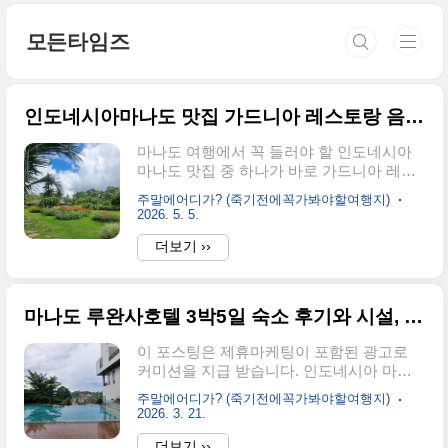
본문 바로가기
모든타임즈
인도네시아마나도 맛집 가드니아 레스토랑 음식과 경치 체험기
마나도 여행에서 꼭 들러야 할 인도네시아
마나도 맛집 중 하나가 바로 가드니아 레스
토랑입니다.현지 음식과 풍경을 동시에 즐
주말에어디가? (죽기전에꼭가봐야할여행지)
길 수 있어 점심이나 저녁 식사 장소로 인기
2026. 5. 5.
높은 곳인데요. 이번 글에서는 가드니아 레
더보기 ››
스토랑의 위치, 메뉴, 가격, 풍경, 그리고 실
제 방문 후기를 상세히 풀어보겠습니다. 인
도네시아마나도 여행 필수 코스, 가드니아
레스토랑! 현지 음식, 합리적 가격, 아름다운
마나도 루완사호텔 3박5일 숙소 후기와 시설, 주변 분위기
경치와 포토 포인트까지 , 마나도맛집 추천
과 실제 방문 후기를 공유합니다.가드니아
이 포스팅은 제휴마케팅이 포함된 광고로
레스토랑 위치와 분위기가드니아 레스토랑
커미션을 지급 받습니다. 인도네시아 마나
은 마나도 시내에서 차로 약 20분 거리, 울창
도 여행에서 숙소 선택은 여행 만족도를 좌
주말에어디가? (죽기전에꼭가봐야할여행지)
한 숲과 작은 언덕, 멀리 바다가 보이는 자연
우합니다.이번에 3박 5일 동안 머문 루완사
2026. 3. 21.
친화적인 지역에 자리하고 있습니다. 입구
호텔은 마나도 시내 이동이 비교적 용이하
부터 아기자기한 정원과 꽃들이 맞이해 주
더보기 ››
며, 호텔 시설과 주변 차분한 분위기가 좋아