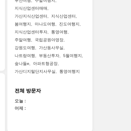
부안여행
주말여행지
지식산업센터매매
가산지식산업센터
지식산업센터
봄여행지
마나도여행
진도여행지
지식산업센터투자
통영여행
주말여행
국립공원야영장
강원도여행
가산동사무실
나트랑여행
부동산투자
5월여행지
숲나들e
아파트형공장
가산디지털단지사무실
통영여행지
전체 방문자
오늘 :
어제 :