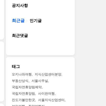
공지사항
최근글
인기글
최근댓글
태그
오키나와여행
지식산업센터분양
부동산상식
서울사무실
국립자연휴양림예약
국립자연휴양림
사이판여행
진도가볼만한곳
서울지식산업센터