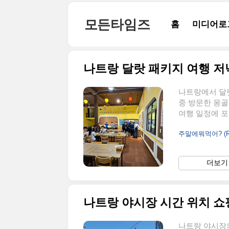
본문 바로가기
모든타임즈
홈
미디어로
나트랑 달랏 패키지 여행 저
나트랑에서 달
중 방문한 몽
여행 일정에 포
몽골리안 비비
주말에뭐먹어? (Re
행사에서는 이
위기였어요. 많
예약을 해놓아서
더보기 
움이 없었고, 
은 톤으로 꾸며
은 레스토랑 ..
나트랑 야시장 시간 위치 
나트랑 야시장