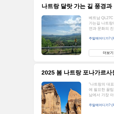
나트랑 달랏 가는 길 풍경과 달랏
베트남 QL27
가는길 나트랑에
연과 문화의 진
도는 고산지대의
주말에어디가? 
름, 그리고 웅장
선사합니다.그 중
숨겨진 쉼터이자
더보기 
진 이곳은 단순
간의 주요 풍경 포
2025 봄 나트랑 포나가르사
"나트랑의 대표
에 필요한 꿀팁
남에서 가장 아
조화를 선사합
주말에어디가? 
해야 할 관광지
역사와 자연 풍