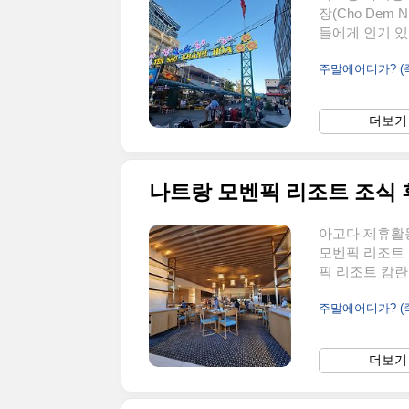
장(Cho Dem
들에게 인기 있는
치하며, 나트랑 
주말에어디가? 
치가 매우 좋고
변 건물 안내나트
고 있습니다. 
더보기 
(Chim San
거리로, 해변을 
나트랑 모벤픽 리조트 조식
아고다 제휴활
모벤픽 리조트
픽 리조트 캄
여행의 첫 순
주말에어디가? 
로 많은 호평을
특선 요리도 함
저트 섹션과 
더보기 
다. 레스토랑
재료로 준비된 
의 파노라마 레