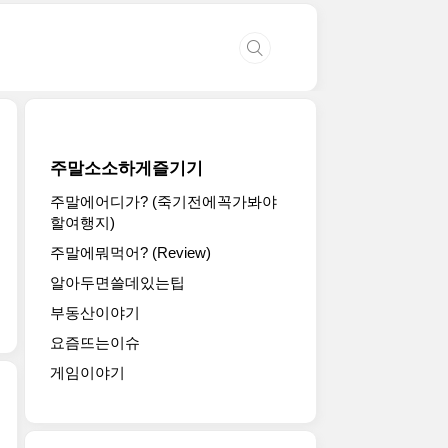
주말소소하게즐기기
주말에어디가? (죽기전에꼭가봐야
할여행지)
주말에뭐먹어? (Review)
알아두면쓸데있는팁
부동산이야기
요즘뜨는이슈
게임이야기