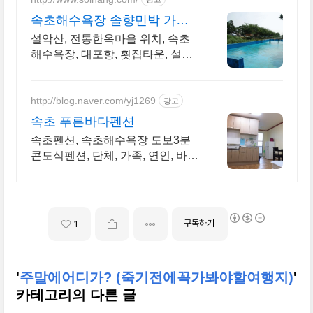
속초해수욕장 솔향민박 가족
룸, 전통한옥
설악산, 전통한옥마을 위치, 속초
해수욕장, 대포항, 횟집타운, 설악
워터피아 인근
http://blog.naver.com/yj1269
광고
속초 푸른바다펜션
속초펜션, 속초해수욕장 도보3분
콘도식펜션, 단체, 가족, 연인, 바베
큐시설완비
구독하기
1
'
주말에어디가? (죽기전에꼭가봐야할여행지)
'
카테고리의 다른 글