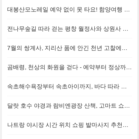
대봉산모노레일 예약 없이 못 타요! 함양여행 필
수 코스 정리
전나무숲길 따라 걷는 평창 월정사와 상원사 힐
링여행 코스
7월의 쌍계사, 지리산 품에 안긴 천년 고찰에서
찾은 여름의 고요
곰배령, 천상의 화원을 걷다 - 예약부터 정상까지
의 진짜 경험
속초해수욕장부터 속초아이까지, 바다 따라 걷
는 하루 코스의 모든 것
달랏 호수 야경과 람비엔광장 산책, 고마트 쇼핑
까지 완벽 코스
나트랑 야시장 시간 위치 쇼핑 발마사지 추천까
지 모두 알려드려요