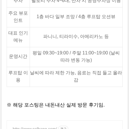
주차
필로티 주차 4~6대, 만차 시 공영주차장 이용
주요 뷰포
1층 바다 일부 조망 / 4층 루프탑 오션뷰
인트
대표 인기
파니니, 티라미수, 아메리카노 등
메뉴
평일 09:30~19:00 / 주말 11:00~19:00 (날씨
운영시간
따라 변동 가능)
루프탑 이
날씨에 따라 제한 가능, 음료는 직접 들고 올라
용
감
※ 해당 포스팅은 내돈내산 실제 방문 후기임.
http://www.solhang.com/
광고