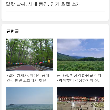
달랏 날씨, 시내 풍경, 인기 호텔 소개
관련글
7월의 쌍계사, 지리산 품에
곰배령, 천상의 화원을 걷다
안긴 천년 고찰에서 찾은 여
- 예약부터 정상까지의 진짜
름의 고요
경험