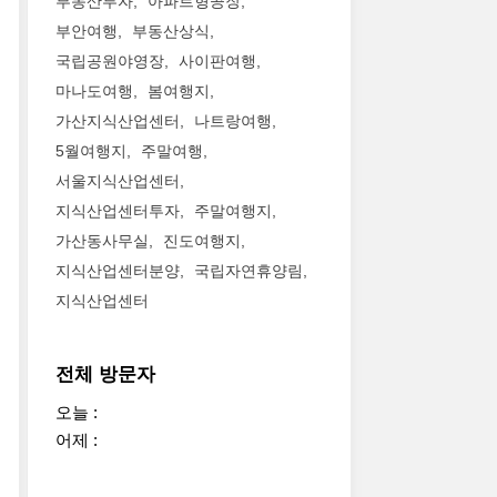
부동산투자
아파트형공장
부안여행
부동산상식
국립공원야영장
사이판여행
마나도여행
봄여행지
가산지식산업센터
나트랑여행
5월여행지
주말여행
서울지식산업센터
지식산업센터투자
주말여행지
가산동사무실
진도여행지
지식산업센터분양
국립자연휴양림
지식산업센터
전체 방문자
오늘 :
어제 :