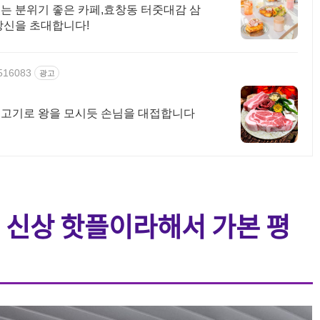
는 분위기 좋은 카페,효창동 터줏대감 삼
당신을 초대합니다!
9516083
광고
처 고기로 왕을 모시듯 손님을 대접합니다
 신상 핫플이라해서 가본 평