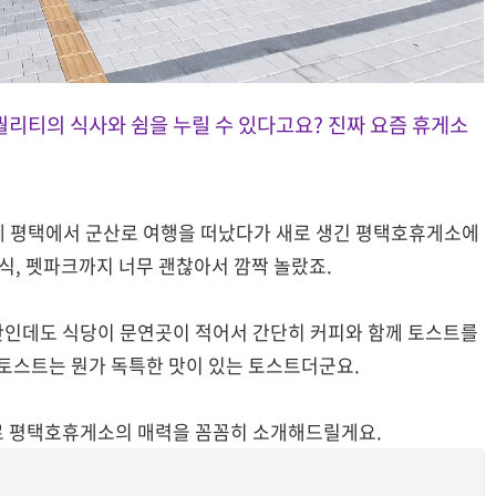
퀄리티의 식사와 쉼을 누릴 수 있다고요? 진짜 요즘 휴게소
께 평택에서 군산로 여행을 떠났다가 새로 생긴 평택호휴게소에
식, 펫파크까지 너무 괜찮아서 깜짝 놀랐죠.
간인데도 식당이 문연곳이 적어서 간단히 커피와 함께 토스트를
스트는 뭔가 독특한 맛이 있는 토스트더군요.
로 평택호휴게소의 매력을 꼼꼼히 소개해드릴게요.