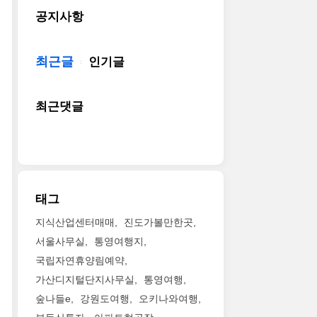
공지사항
최근글
인기글
최근댓글
태그
지식산업센터매매
진도가볼만한곳
서울사무실
통영여행지
국립자연휴양림예약
가산디지털단지사무실
통영여행
숲나들e
강원도여행
오키나와여행