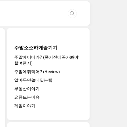
주말소소하게즐기기
주말에어디가? (죽기전에꼭가봐야
할여행지)
주말에뭐먹어? (Review)
알아두면쓸데있는팁
부동산이야기
요즘뜨는이슈
게임이야기