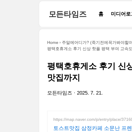
본문 바로가기
모든타임즈
홈
미디어로
Home
주말에어디가? (죽기전에꼭가봐야할여
평택호휴게소 후기 신상 핫플 평택 부여 고속
평택호휴게소 후기 신상
맛집까지
모든타임즈
2025. 7. 21.
https://map.naver.com/p/entry/place/371
토스트맛집 삼정카페 소문난 프