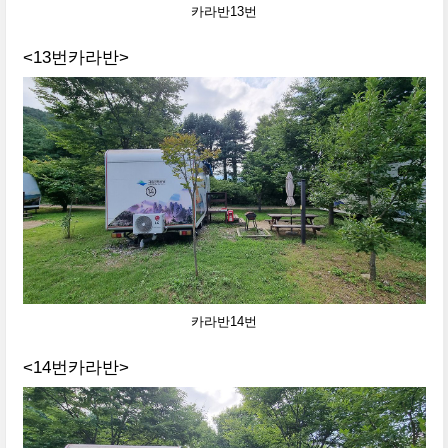
카라반13번
<13번카라반>
카라반14번
<14번카라반>