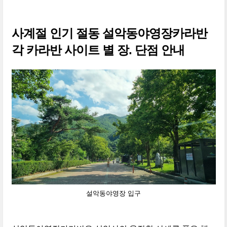
사계절 인기 절동 설악동야영장카라반
각 카라반 사이트 별 장. 단점 안내
설악동야영장 입구