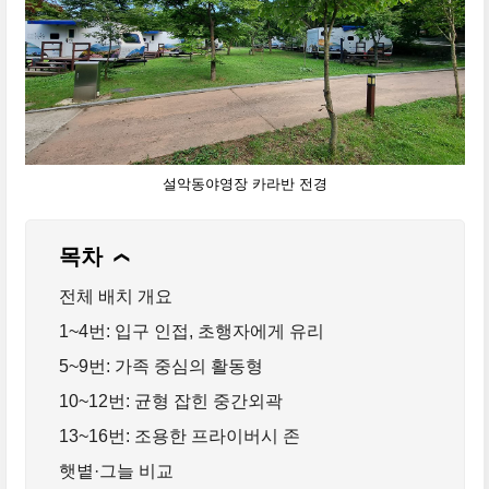
설악동야영장 카라반 전경
목차
❯
전체 배치 개요
1~4번: 입구 인접, 초행자에게 유리
5~9번: 가족 중심의 활동형
10~12번: 균형 잡힌 중간외곽
13~16번: 조용한 프라이버시 존
햇볕·그늘 비교