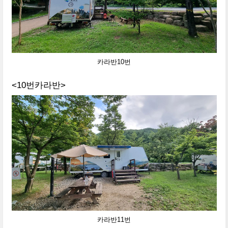
카라반10번
<10번카라반>
카라반11번