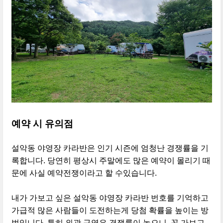
예약 시 유의점
설악동 야영장 카라반은 인기 시즌에 엄청난 경쟁률을 기
록합니다. 당연히 평상시 주말에도 많은 예약이 몰리기 때
문에 사실 예약전쟁이라고 할 수있습니다.
내가 가보고 싶은 설악동 야영장 카라반 번호를 기억하고
가급적 많은 사람들이 도전하는게 당첨 확률을 높이는 방
법입니다. 특히 외곽 구역은 경쟁률이 높으니, 꼭 가보고