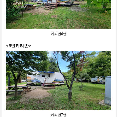
카라반6번
<6번카라반>
카라반7번