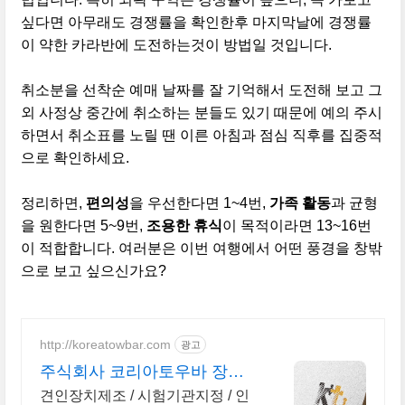
싶다면 아무래도 경쟁률을 확인한후 마지막날에 경쟁률
이 약한 카라반에 도전하는것이 방법일 것입니다.
취소분을 선착순 예매 날짜를 잘 기억해서 도전해 보고 그
외 사정상 중간에 취소하는 분들도 있기 때문에 예의 주시
하면서 취소표를 노릴 땐 이른 아침과 점심 직후를 집중적
으로 확인하세요.
정리하면,
편의성
을 우선한다면 1~4번,
가족 활동
과 균형
을 원한다면 5~9번,
조용한 휴식
이 목적이라면 13~16번
이 적합합니다. 여러분은 이번 여행에서 어떤 풍경을 창밖
으로 보고 싶으신가요?
http://koreatowbar.com
광고
주식회사 코리아토우바 장착
및 대리점 문의 환영
견인장치제조 / 시험기관지정 / 인