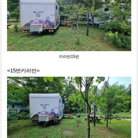
카라반15번
<15번카라반>