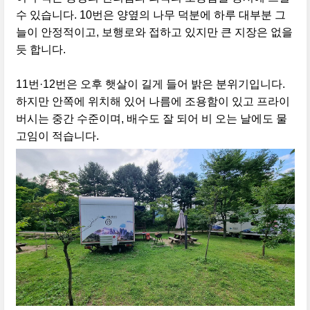
수 있습니다. 10번은 양옆의 나무 덕분에 하루 대부분 그
늘이 안정적이고, 보행로와 접하고 있지만 큰 지장은 없을
듯 합니다.
11번·12번은 오후 햇살이 길게 들어 밝은 분위기입니다.
하지만 안쪽에 위치해 있어 나름에 조용함이 있고 프라이
버시는 중간 수준이며, 배수도 잘 되어 비 오는 날에도 물
고임이 적습니다.