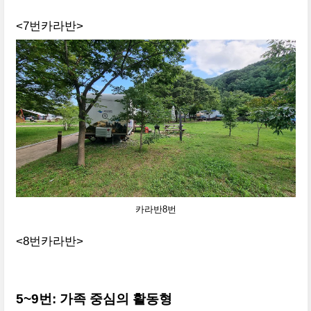
<7번카라반>
카라반8번
<8번카라반>
5~9번: 가족 중심의 활동형