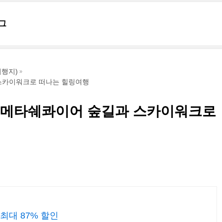
그
행지)
스카이워크로 떠나는 힐링여행
메타쉐콰이어 숲길과 스카이워크로
대 87% 할인