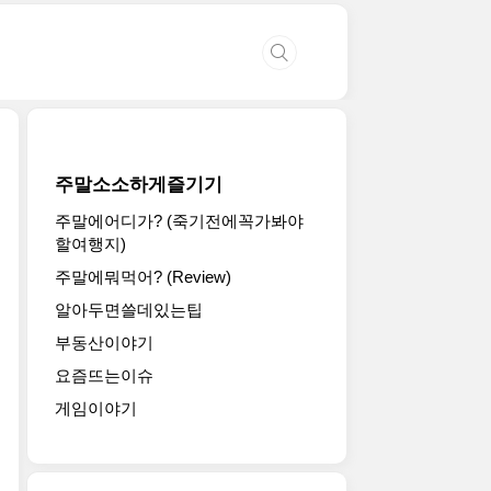
주말소소하게즐기기
주말에어디가? (죽기전에꼭가봐야
할여행지)
주말에뭐먹어? (Review)
알아두면쓸데있는팁
부동산이야기
요즘뜨는이슈
게임이야기