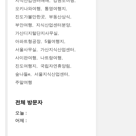
지식산업센터매매
강원도여행
오키나와여행
통영여행지
진도가볼만한곳
부동산상식
부안여행
지식산업센터분양
가산디지털단지사무실
아파트형공장
5월여행지
서울사무실
가산지식산업센터
사이판여행
나트랑여행
진도여행지
국립자연휴양림
숲나들e
서울지식산업센터
주말여행
전체 방문자
오늘 :
어제 :