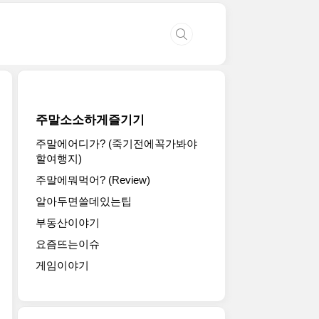
주말소소하게즐기기
주말에어디가? (죽기전에꼭가봐야
할여행지)
주말에뭐먹어? (Review)
알아두면쓸데있는팁
부동산이야기
요즘뜨는이슈
게임이야기