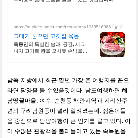
https://m.place.naver.com/restaurant/1639516083
광고
그대가 꿈꾸던 고깃집 육몽
육몽만의 특별한 술과, 공간, 시그
니처 고기로 왕을 모시듯 손님을
대접합니다
남쪽 지방에서 최근 몇년 가장 뜬 여행지를 꼽으
라면 담양을 들 수있을것이다.
남도여행하면 해
남땅끝마을, 여수, 순천등 해안지역과 지리산주
변의 구례남원등이 널리 알려졌는데, 젊은이들
을 중심으로 담양여행이 큰 인기를 끌고 있다. 이
미 수많은 관광객을 불러들이고 있는 죽녹원을