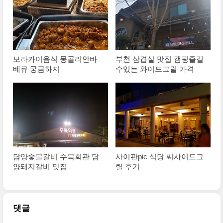
보라카이음식 몽골리안바
부천 삼겹살 맛집 캠핑즐길
베큐 궁금하지
수있는 와이드그릴 가격
담양숯불갈비 수북회관 담
사이판pic 식당 씨사이드그
양돼지갈비 맛집
릴 후기
댓글