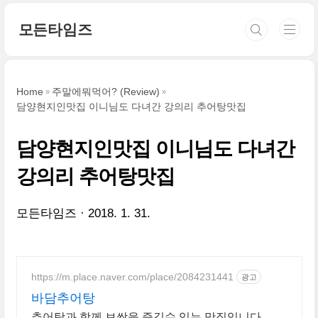
본문 바로가기
모든타임즈
Home
주말에뭐먹어? (Review)
담양현지인맛집 이니님도 다녀간 강의리 추어탕맛집
담양현지인맛집 이니님도 다녀간
강의리 추어탕맛집
모든타임즈
2018. 1. 31.
https://m.place.naver.com/place/2084231441
광고
바담추어탕
추어탕과 함께 보쌈을 즐길수 있는 맛집입니다