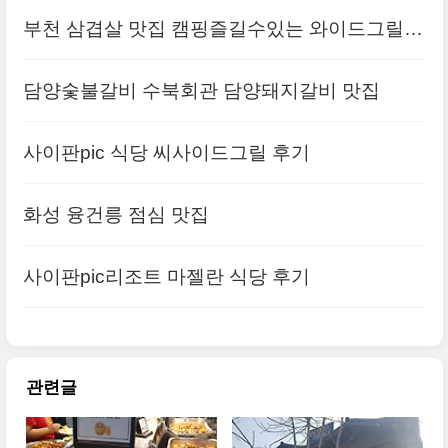
부천 삼겹살 맛집 캠핑즐길수있는 와이드그릴
가격
담양숯불갈비 수북회관 담양돼지갈비 맛집
사이판pic 식당 씨사이드그릴 후기
화성 융건릉 점심 맛집
사이판pic리조트 마젤란 식당 후기
관련글