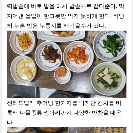
력밥솥에 바로 밥을 해서 밥솥채로 같다준다. 막
지어낸 쌀밥이 한그릇만 먹지 못하게 한다. 적당
히 누른 밥은 누룽지를 해먹을수가 있다.
전라도답게 추어탕 한가지를 먹지만 김치를 비
롯해 나물종류 짱아찌까지 다양한 반찬을 내온
다.