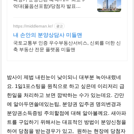
억대(풀옵션포함)/당첨자 발표
7.23(목)
https://middleman.kr/
광고
내 손안의 분양상담사 미들맨
국토교통부 인증 우수부동산서비스, 신뢰를 더한 신
축 부동산 전문 플랫폼 미들맨
밤사이 제법 내린눈이 낮이되니 대부분 녹아내렸네
요. 1일1포스팅을 원칙으로 하고 싶은데 이리저리 급
한일을 처리하고 보면 깜박하는 수가 있는데요. 간만
에 알아두면쓸데있는팁, 분양권 입주권 명의변경과
분양권소득증빙 주의할점에 대해 알아볼께요. 새아파
트를 구입하기 위해서는 대표적인 방법이 분양신청을
하여 당첨을 받는경우가 있고, 원하는 현장에 당첨자