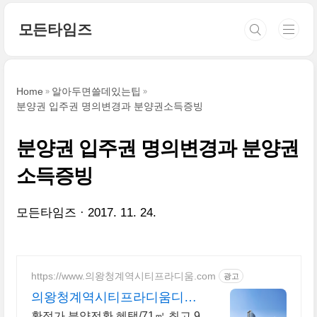
본문 바로가기
모든타임즈
Home
알아두면쓸데있는팁
분양권 입주권 명의변경과 분양권소득증빙
분양권 입주권 명의변경과 분양권
소득증빙
모든타임즈
2017. 11. 24.
https://www.의왕청계역시티프라디움.com
광고
의왕청계역시티프라디움디하
모니
확정가 분양전환 혜택/71㎡ 최고 9