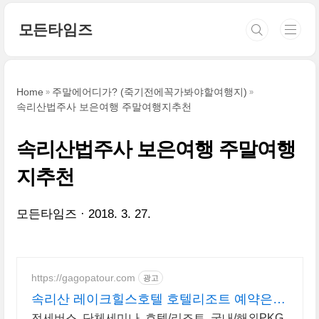
본문 바로가기
모든타임즈
Home
주말에어디가? (죽기전에꼭가봐야할여행지)
속리산법주사 보은여행 주말여행지추천
속리산법주사 보은여행 주말여행
지추천
모든타임즈
2018. 3. 27.
https://gagopatour.com
광고
속리산 레이크힐스호텔 호텔리조트 예약은
가고파여행
전세버스, 단체세미나, 호텔/리조트, 국내/해외PKG,