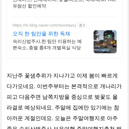
유람선 할인예약
https://m.blog.naver.com/soostaycj
광고
오직 한 팀만을 위한 독채
속리산법주사,한 팀만 이용하는 예
쁜숙소, 층별 룸4개 개별욕실 식당
지난주 꽃샘추위가 지나가고 이제 봄이 빠르게
다가오네요. 이번주부터는 본격적으로 개나리가
피고 다음주면 남쪽지방을 중심으로 벚꽃도 올
라걸로 예상되네요. 주말에 집에만 있기에는 참
아까운 계절인데요. 오늘은 주말여행지로 아주
좋은 속리산법주사 보은여행 주말여행지추천 해