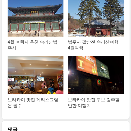
4월 여행지 추천 속리산법
법주사 팔상전 속리산여행
주사
4월여행
보라카이 맛집 게리스그릴
보라카이 맛집 쿠보 강추할
은 필수
만한 여행지
댓글