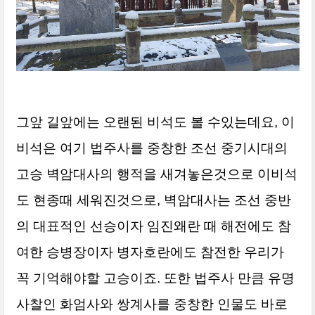
그앞 길앞에는 오랜된 비석도 볼 수있는데요, 이
비석은 여기 법주사를 중창한 조선 중기시대의
고승 벽암대사의 행적을 새겨놓은것으로 이비석
도 현종때 세워진것으로, 벽암대사는 조선 중반
의 대표적인 선승이자 임진왜란 때 해전에도 참
여한 승병장이자 병자호란에도 참전한 우리가
꼭 기억해야할 고승이죠. 또한 법주사 만큼 유명
사찰인 화엄사와 쌍계사를 중창한 인물도 바로