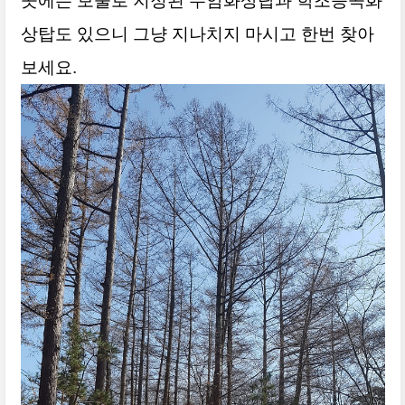
곳에는 보물로 지정된 수암화상탑과 학조등곡화
상탑도 있으니 그냥 지나치지 마시고 한번 찾아
보세요.