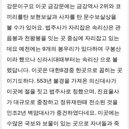
강문이구요 이곳 금강문에는 금강역사 2위와 코
끼리를탄
보현보살과
사자를 탄 문수보살상을
볼 수가 있어요. 법주사가 자리잡은 속리산은 관
음봉과 천왕봉을 잇는 곳 중심에 자리잡고 있는
데요 예전에는 9개의 봉우리가 있다하여 구봉산
이라 했으나 신라시대때부터는 속리산 으로 불
렸답니다. 이곳은 대한8경중 한곳으로 꼽히는 곳
이기도하다. 553년 불경을 가져온 의신대사가
이곳에 절을 짓고 법주사로 칭했으며, 진표율사
가 대규모로 중창하고 정유재란때 전소된 것을
인조2년 벽암대사가 중건하였다네요. 이곳에는
수많은 국보와 보물이 있는 곳으로 자녀들과 죽