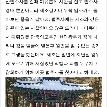
산법주사를 갈때 여유롭게 시간을 잡고 법주사
경내 뿐만아니라 세조길이나 위쪽 암자까지 돌
아보면 좋을거 같아요.
법주사에는 세조와 깊은
연관이 있는 사찰인데요 많은 드라마나 다큐에
서 다뤄줬듯 단종의모후인 현덕왕후가 꿈에 나
타나 침을 얼굴에 뱉은후 원인을 알 수없는 종기
로 고생을 했는데요. 세조는 말년에 지난날 왕위
에 오르기위해 저질렀던 악행과 죄를 뉘우치고
참회하기 위해 이곳 법주사를 찾아다고 하네요.