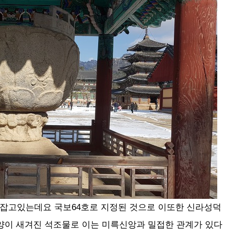
잡고있는데요 국보64호로 지정된 것으로 이또한 신라성덕
양이 새겨진 석조물로 이는 미륵신앙과 밀접한 관계가 있다