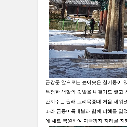
금강문 앞으로는 높이솟은 철기둥이 
특정한 색깔의 깃발을 내걸기도 했고 
간지주는 원래 고려목종때 처음 세워
따라 금동미륵대불과 함께 피해를 입었
에 새로 복원하여 지금까지 자리를 