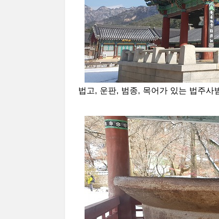
법고, 운판, 범종, 목어가 있는 법주사