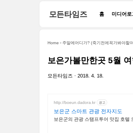
본문 바로가기
모든타임즈
홈
미디어로
Home
주말에어디가? (죽기전에꼭가봐야할여
보은가볼만한곳 5월 여
모든타임즈
2018. 4. 18.
http://boeun.dadora.kr
광고
보은군 스마트 관광 전자지도
보은군의 관광 스탬프투어 맛집 호텔 