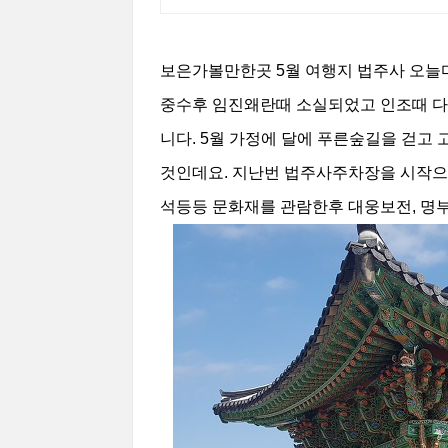
보은가볼만한곳 5
월 여행지 법주사 오늘
중수후 임진왜란때 소실되었고 인조때 다
니다. 5월 가정에 달에 푸른숲길을 걷고
것인데요. 지난번 법주사주차장을 시작으
석등등 문화재를 관람한후 대웅보전, 명부