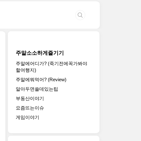
주말소소하게즐기기
주말에어디가? (죽기전에꼭가봐야
할여행지)
주말에뭐먹어? (Review)
알아두면쓸데있는팁
부동산이야기
요즘뜨는이슈
게임이야기