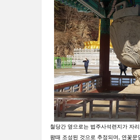
철당간 옆으로는 법주사석련지가 자리
왕때 조성된 것으로 추정되며, 연꽃문