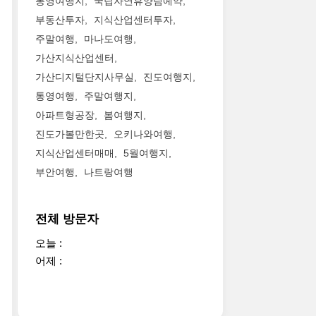
통영여행지
국립자연휴양림예약
부동산투자
지식산업센터투자
주말여행
마나도여행
가산지식산업센터
가산디지털단지사무실
진도여행지
통영여행
주말여행지
아파트형공장
봄여행지
진도가볼만한곳
오키나와여행
지식산업센터매매
5월여행지
부안여행
나트랑여행
전체 방문자
오늘 :
어제 :