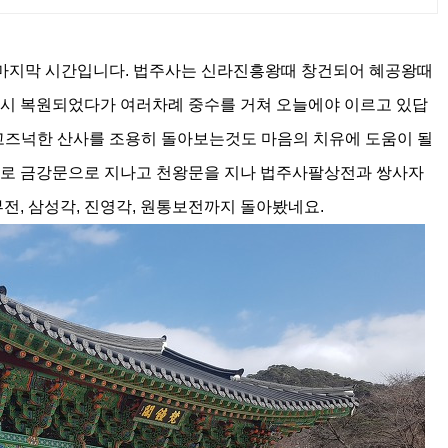
마지막 시간입니다. 법주사는 신라진흥왕때 창건되어 혜공왕때
시 복원되었다가 여러차례 중수를 거쳐 오늘에야 이르고 있답
 고즈넉한 산사를 조용히 돌아보는것도 마음의 치유에 도움이 될
로 금강문으로 지나고 천왕문을 지나 법주사팔상전과 쌍사자
전, 삼성각, 진영각, 원통보전까지 돌아봤네요.