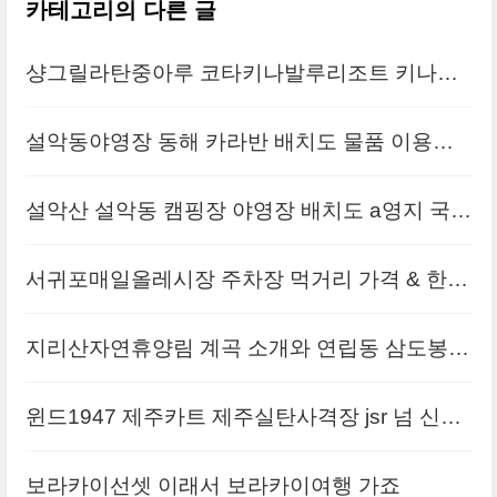
카테고리의 다른 글
샹그릴라탄중아루 코타키나발루리조트 키나발
루윙 4층 룸컨디션 뜨악
설악동야영장 동해 카라반 배치도 물품 이용요
금
설악산 설악동 캠핑장 야영장 배치도 a영지 국립
공원야영장예약 정보
서귀포매일올레시장 주차장 먹거리 가격 & 한림
공원 6월 제주여행지
지리산자연휴양림 계곡 소개와 연립동 삼도봉
후기
윈드1947 제주카트 제주실탄사격장 jsr 넘 신나
요
보라카이선셋 이래서 보라카이여행 가죠