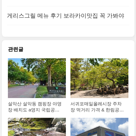
게리스그릴 메뉴 후기 보라카이맛집 꼭 가봐야
관련글
설악산 설악동 캠핑장 야영
서귀포매일올레시장 주차
장 배치도 a영지 국립공원
장 먹거리 가격 & 한림공원
야영장예약 정보
6월 제주여행지