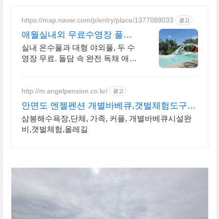
https://map.naver.com/p/entry/place/1377088033
광고
애월실내외 무료수영장 풀빌
라 반려견 동반 이국적 감성숙
실내 온수풀과 대형 야외풀, 두 수
소
영장 무료. 돌담 속 완전 독채 애월
풀빌라. 물놀이용품 완비, 아이도
반려견도 환영. 이국적 감성에 불
멍과 파티까지 즐겨요.
http://m.angelpension.co.kr/
광고
안면도 엔젤펜션 개별바베큐,갯벌체험도구
대여
삼봉해수욕장,단체, 가족, 커플, 개별바베큐시설완
비,갯벌체험,올레길