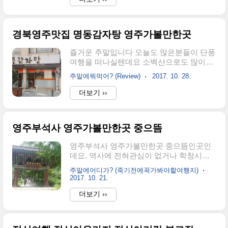
론 입장료는 없어요. 이렇게 둥근구조물을
무풍면의 경계로 지금도 같은 무주땅이지만
따라 계단을 오르게 되죠. 이곳..
풍습과 언어가 각각특색이 있어 600년이 지
난지금에도 장날에 사투리만으로 두지역사
경북영주맛집 명동감자탕 영주가볼만한곳
람들을 구분할 수있다니 엄청나네요. 라제
통문앞에는 기와지붕이 올라가있는 라제통
즐거운 주말입니다 오늘도 많은분들이 단풍
문휴게소가 있으니 이곳에 주차를 하시고
여행을 떠나실텐데요 소백산으로도 많이들
걸어가면된답니다. 계곡을 가로지르는 다리
떠나시겠죠. 소백산자락에 있는 경북영주시
주말에뭐먹어? (Review)
2017. 10. 28.
를 건너면 저멀리 암벽사이를 뚫어놓은 길
는 빼어난 풍광과 문화재 그리고 먹거리도
이 보이는데요 저기가 바로 11월여행 에도
유명한데요 경북영주맛집 명동감자탕 영주
더보기 ››
좋은 라제통문이에요. 이곳은 무주구천동계
가볼만한곳 도 그곳중 한곳이죠 지역에서
곡인데요 라제통문이 무주구천동계곡1경으
유명세를 떨치긴 했지만 이 흔한 감자탕이
로 이곳에서 14경수경대까지 멋진 비경..
전국적으로 유명세를 탄것은 백종원의3대
영주부석사 영주가볼만한곳 중으뜸
천왕에서 소개 되면서 부터인데요 보통의
감자탕이라면 얼큰하고 빨간 것이 일반적이
영주부석사 영주가볼만한곳 중으뜸인곳인
지만 이런 편견을 보란듯이 깨고 뽀얀국물
데요. 역사에 전혀관심이 없거나 학창시절
의 감사탕을 선보인것이죠 맛도있는데 가격
수업시간에 많이 졸았던분들 빼고는 영주부
도 저렴하니 인기를 안끌수가 없는 경주영
주말에어디가? (죽기전에꼭가봐야할여행지)
석사란 이름한번쯤 안들어본 사람이 없을거
2017. 10. 21.
주맛집 답네요 처음부터 이곳 명동감자탕이
에요.무엇보다 신정일작가의 무량수전배흘
지금과 같지는 않았다고 해요 원래는 감자
더보기 ››
림기둥에기대어와 유홍준선생의 나에문화
탕과 해물로만든 전을 팔았고 가격이 저렴
유산답사기를 통해 더욱유명해진사찰이라
하고 푸짐해서 이곳 영주에서는 유명한 술
고 할 수있는데요 그래서 영주부석사 영주
집이었다고 해요 그러다가 근처에 소백산, ..
가볼만한곳 중으뜸이라고 할 수 있어요. 인