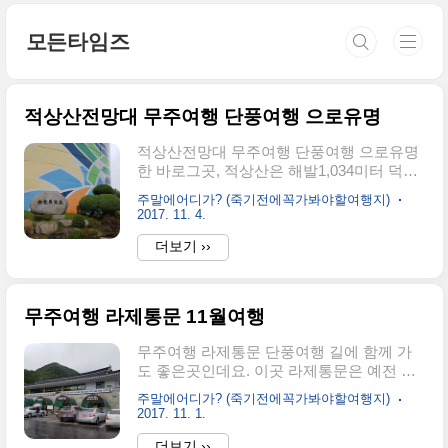
본문 바로가기
모든타임즈
적상산전망대 무주여행 단풍여행 으로유명
적상산전망대 무주여행 단풍여행 으로유명
한 바로그곳, 적상산은 해발1,034미터 덕유
산 국립공원에 속하는 산으로 마치 산이 붉
주말에어디가? (죽기전에꼭가봐야할여행지)
은치마를 입고있는거 같다고하여 적상산이
2017. 11. 4.
라 불리운다고하죠. 산중턱이 절벽으로 둘
더보기 ››
러싸인 천혜의 요새로 이곳 적상산에 있는
적상산성은 최영장군이 축성을 건의했다고
하네요. 적상산성과 안국사를 가기전 적상
호 건너편으로 거대한 물탱크처럼 보이는
무주여행 라제통문 11월여행
구조물이 보이는데요 바로 그곳이 적상산전
망대에요. 적상산이 덕유산과 함께 단풍여
무주여행 라제통문 단풍여행 길에 함께 가
행 으로 유명한데요 적상산전망대를 가는길
도 좋은곳인데요. 이곳 라제통문은 예전 삼
또한 구불구불 산길을 오르게 되는데 길가
국시대 백제와신라의 경계였다고 전해지는
주말에어디가? (죽기전에꼭가봐야할여행지)
에 붉은 단풍이 장관을 이루는 곳이기도 하
데 조선시대전까지는 터널의 동쪽과 서쪽지
2017. 11. 1.
죠. 적상호를 끼고 돌아가면 적상산전망대
역이 같은땅이었으나 조선시대에 합쳐져서
주차장이 나오고 이곳에서 주차를 하고 물
더보기 ››
무주땅이 되었다고 해요. 현재는 설천면과