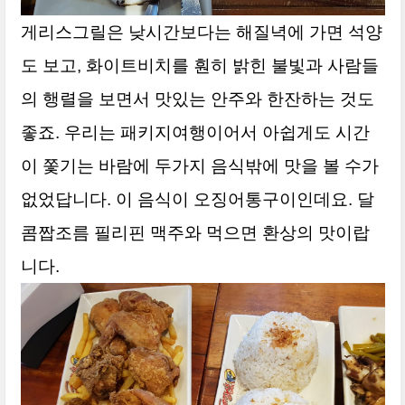
게리스그릴은 낮시간보다는 해질녁에 가면 석양
도 보고, 화이트비치를 훤히 밝힌 불빛과 사람들
의 행렬을 보면서 맛있는 안주와 한잔하는 것도
좋죠. 우리는 패키지여행이어서 아쉽게도 시간
이 쫓기는 바람에 두가지 음식밖에 맛을 볼 수가
없었답니다. 이 음식이 오징어통구이인데요. 달
콤짭조름 필리핀 맥주와 먹으면 환상의 맛이랍
니다.