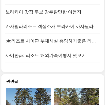
보라카이 맛집 쿠보 강추할만한 여행지
카사필라리조트 객실소개 보라카이 까사필라
pic리조트 사이판 부대시설 휴양하기좋은 리조
트
사이판pic 리조트 해외가족여행지 엿보기
관련글