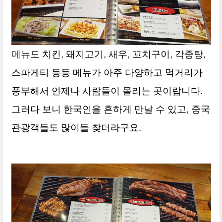
메뉴도 치킨, 돼지고기, 새우, 꼬치구이, 각종탕,
스파게티
등등 메뉴가 아주 다양하고 먹거리가
풍부해서 언제나 사람들이 몰리는 곳이랍니다.
그러다 보니 한국인을 흔하게 만날 수 있고, 중국
관광객들도 많이들 찾더라구요.